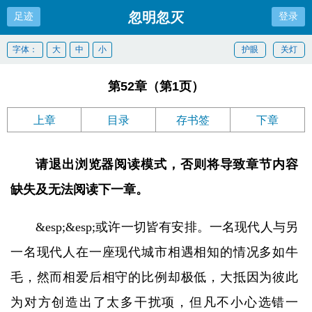
忽明忽灭
足迹
登录
字体：
大
中
小
护眼
关灯
第52章（第1页）
上章
目录
存书签
下章
请退出浏览器阅读模式，否则将导致章节内容
缺失及无法阅读下一章。
&esp;&esp;或许一切皆有安排。一名现代人与另
一名现代人在一座现代城市相遇相知的情况多如牛
毛，然而相爱后相守的比例却极低，大抵因为彼此
为对方创造出了太多干扰项，但凡不小心选错一