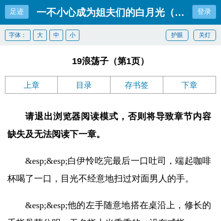
一不小心成为姐夫们的白月光（高干出轨n
足迹
登录
字体：
大
中
小
护眼
关灯
19浪荡子（第1页）
上章
目录
存书签
下章
请退出浏览器阅读模式，否则将导致章节内容
缺失及无法阅读下一章。
&esp;&esp;白伊怜吃完最后一口吐司，端起咖啡
杯喝了一口，目光不经意地扫过对面男人的手。
&esp;&esp;他的左手随意地搭在桌沿上，修长的