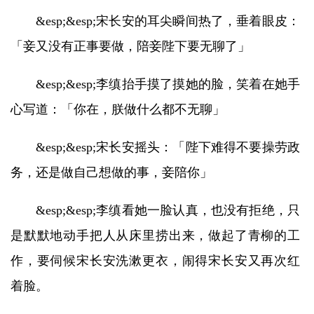
&esp;&esp;宋长安的耳尖瞬间热了，垂着眼皮：
「妾又没有正事要做，陪妾陛下要无聊了」
&esp;&esp;李缜抬手摸了摸她的脸，笑着在她手
心写道：「你在，朕做什么都不无聊」
&esp;&esp;宋长安摇头：「陛下难得不要操劳政
务，还是做自己想做的事，妾陪你」
&esp;&esp;李缜看她一脸认真，也没有拒绝，只
是默默地动手把人从床里捞出来，做起了青柳的工
作，要伺候宋长安洗漱更衣，闹得宋长安又再次红
着脸。