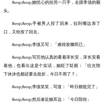
&esp;&esp;她忧心的抬另一只手，去摸李缜的额
头。
&esp;&esp;手被男人捏了回来，拉到嘴边亲了
口，又给按了回去。
&esp;&esp;李缜又写：「难得发懒而已」
&esp;&esp;写完他认真的看着宋长安，宋长安看
着他，也看出这是个实话，她眨了眨眼：「往次陛
下休沐也都还要去批折，今日不用了？」
&esp;&esp;李缜笑笑，写道：「昨日都批完了」
&esp;&esp;然后凑近她耳边：「今日陪你」