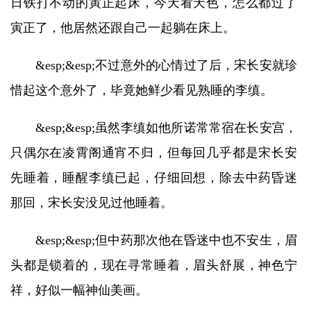
日铁打不动的寅正起床，今天看天色，怎么都过了
寅正了，他居然还跟自己一起躺在床上。
&esp;&esp;不过意外的心情过了后，宋长安就珍
惜起这个意外了，毕竟她鲜少看见熟睡的李缜。
&esp;&esp;虽然李缜如他所诺常常宿在长安宫，
只偶尔在凌霄阁通宵不归，但每回几乎都是宋长安
先睡着，睡醒李缜已起，仔细回想，除去中药昏迷
那回，宋长安没见过他睡着。
&esp;&esp;但中药那次他在昏迷中也不安生，眉
头都是锁着的，现在寻常睡着，眉头舒展，神色宁
祥，好似一幅神仙美画。