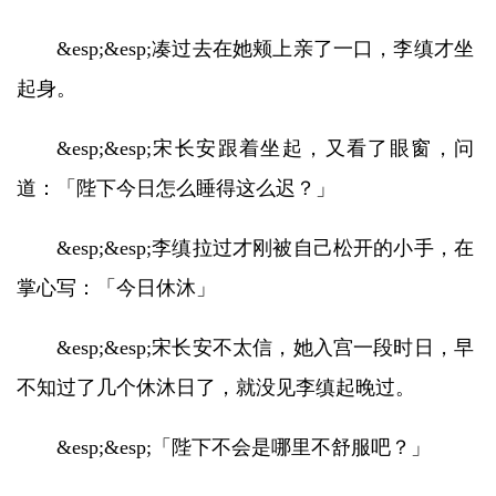
&esp;&esp;凑过去在她颊上亲了一口，李缜才坐
起身。
&esp;&esp;宋长安跟着坐起，又看了眼窗，问
道：「陛下今日怎么睡得这么迟？」
&esp;&esp;李缜拉过才刚被自己松开的小手，在
掌心写：「今日休沐」
&esp;&esp;宋长安不太信，她入宫一段时日，早
不知过了几个休沐日了，就没见李缜起晚过。
&esp;&esp;「陛下不会是哪里不舒服吧？」