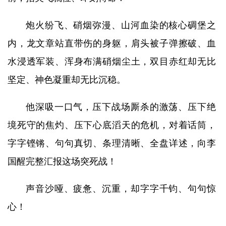
炮火纷飞、硝烟弥漫、山河血染的核心碉堡之
内，龙文章站直带伤的身躯，肩头被子弹擦破、血
水浸透军装、浑身布满硝烟尘土，双目赤红却无比
坚定、神色凝重却无比沉稳。
他深吸一口气，压下战场厮杀的激荡、压下绝
境死守的焦灼、压下心底滔天的危机，对着话筒，
字字铿锵、句句真切、条理清晰、全盘详述，向李
国醒完整汇报这场突死战！
声音沙哑、疲惫、沉重，却字字千钧、句句惊
心！