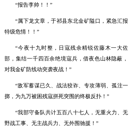
“报告李帅！！”
“属下龙文章，于祁县东北金矿隘口，紧急汇报
特级危情！！”
“今夜十九时整，日寇残余精锐佐藤木一大佐
部，集结一千四百余绝境寇兵，借夜色山林隐蔽，
对我金矿防线动突袭夜战！”
“敌军蓄谋已久、战法狡诈、专攻薄弱、孤注一
掷，为九万被困残寇拼死突围的终极反扑！”
“我部守备队共计五百八十七人，无重火力、无
野战工事、无主战兵力、无外围驰援！”