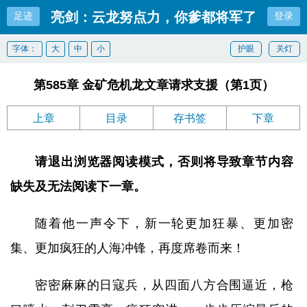
亮剑：云龙努点力，你爹都将军了
足迹
登录
字体：
大
中
小
护眼
关灯
第585章 金矿危机龙文章请求支援（第1页）
上章
目录
存书签
下章
请退出浏览器阅读模式，否则将导致章节内容
缺失及无法阅读下一章。
随着他一声令下，新一轮更加狂暴、更加密
集、更加疯狂的人海冲锋，再度席卷而来！
密密麻麻的日寇兵，从四面八方合围逼近，枪