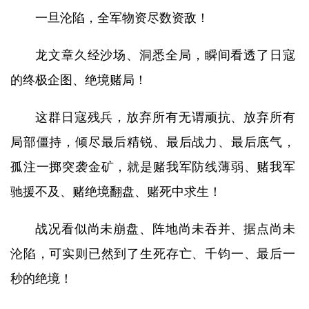
一旦沦陷，全军物资尽数资敌！
龙文章久经沙场、洞悉全局，瞬间看透了日寇
的终极企图、绝境赌局！
这群日寇残兵，放弃所有无谓顽抗、放弃所有
局部僵持，倾尽最后精锐、最后战力、最后底气，
孤注一掷突袭金矿，就是赌我军防线薄弱、赌我军
驰援不及、赌绝境翻盘、赌死中求生！
战况看似尚未崩盘、阵地尚未吞并、据点尚未
沦陷，可实则已然到了生死存亡、千钧一、最后一
秒的绝境！