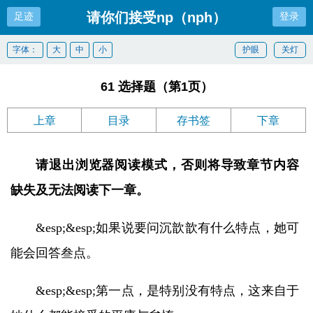
请你们接受np（nph）
足迹
登录
字体：
大
中
小
护眼
关灯
61 选择题（第1页）
上章
目录
存书签
下章
请退出浏览器阅读模式，否则将导致章节内容
缺失及无法阅读下一章。
&esp;&esp;如果说要问沉歆歆有什么特点，她可
能会回答叁点。
&esp;&esp;第一点，是特别没有特点，这来自于