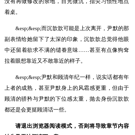
没有再做修改的余地，目光微沉，指尖习惯性地点
着桌。
&esp;&esp;而沉歆歆可能是上次离开，尹默的那
副表情给她留下了太深的印象，沉歆歆总觉得他眼
中还留着欲求不满的缱眷意味……甚至有点像狗耷
拉着眼想靠近又不敢靠近的样子。
&esp;&esp;尹默和顾清年纪一样，说实话都有年
上者的成熟，甚至尹默身上的风霜感更重，但由于
顾清的骄矜与尹默的下位感太重，抛去身份沉歆歆
都还是会更挺顾清话一些。
请退出浏览器阅读模式，否则将导致章节内容