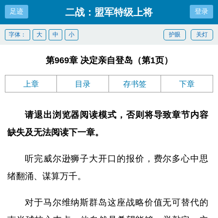
二战：盟军特级上将
足迹
登录
字体：
大
中
小
护眼
关灯
第969章 决定亲自登岛（第1页）
上章
目录
存书签
下章
请退出浏览器阅读模式，否则将导致章节内容
缺失及无法阅读下一章。
听完威尔逊狮子大开口的报价，费尔多心中思
绪翻涌、谋算万千。
对于马尔维纳斯群岛这座战略价值无可替代的