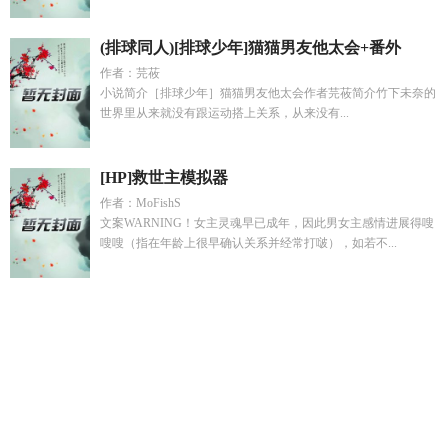
(排球同人)[排球少年]猫猫男友他太会+番外
作者：芫莜
小说简介［排球少年］猫猫男友他太会作者芫莜简介竹下未奈的
世界里从来就没有跟运动搭上关系，从来没有...
[HP]救世主模拟器
作者：MoFishS
文案WARNING！女主灵魂早已成年，因此男女主感情进展得嗖
嗖嗖（指在年龄上很早确认关系并经常打啵），如若不...
我的助理心声有点密原著叫什么名字
徐徐恋长空 百度
道长不
好惹 百度百科
末世后我成了救世主动漫
他们都想当本仙君的
袍下臣
禅院家成员立绘
小猫鬼什么意思
我的古代饭搭子是什
么
颓丧家蹲的衣柜和无限世界连在一起by
德妃的六个子女结
局
渡春入怀裴渡全文免费阅读
二战盟军将领
二战盟军名
将
德妃也么样
快穿之我的宿主是大佬
禅院家所有术式介
绍
渡春宵姜念免费阅读
我的助理不简单一口气看完
快穿女主