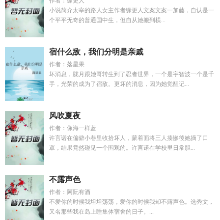
作者：缘更人
小说简介太宰的路人女主作者缘更人文案文案一加藤，自认是一
个平平无奇的普通国中生，但自从她搬到横...
宿什么敌，我们分明是亲戚
作者：落星果
坏消息，胧月跟她哥转生到了忍者世界，一个是宇智波一个是千
手，光荣的成为了宿敌。更坏的消息，因为她觉醒记...
风吹夏夜
作者：像海一样蓝
许言诺在偏僻小巷里收拾坏人，蒙着面将三人揍惨後她摘了口
罩，结果竟然碰见一个围观的。许言诺在学校里日常胆...
不露声色
作者：阿阮有酒
不爱你的时候我坦坦荡荡，爱你的时候我却不露声色。选秀文，
又名那些我在岛上睡集体宿舍的日子。...