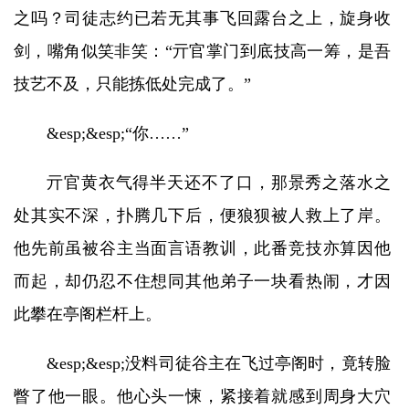
之吗？司徒志约已若无其事飞回露台之上，旋身收
剑，嘴角似笑非笑：“亓官掌门到底技高一筹，是吾
技艺不及，只能拣低处完成了。”
&esp;&esp;“你……”
亓官黄衣气得半天还不了口，那景秀之落水之
处其实不深，扑腾几下后，便狼狈被人救上了岸。
他先前虽被谷主当面言语教训，此番竞技亦算因他
而起，却仍忍不住想同其他弟子一块看热闹，才因
此攀在亭阁栏杆上。
&esp;&esp;没料司徒谷主在飞过亭阁时，竟转脸
瞥了他一眼。他心头一悚，紧接着就感到周身大穴