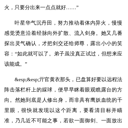
火，只要分出来一点点就好……”
叶星华气沉丹田，努力推动着体内异火，慢慢
感觉烫意沿着经脉向外扩散、流入剑身。她又几番
探出灵气确认，才把剑交还给师尊，露出小小的笑
容：“如此就可以了。弟子虽没真正试过，但想来应
该能成。”
&esp;&esp;亓官黄衣那头，已盘算好要以远程法
阵击落栏杆上的綵球，便早早眯着眼观瞧露台的方
向。然她到底是人修出身，而非具有鹰妖血统的千
里眼，很快就发现以这个距离，要看清目标并瞄
准，乃几近不可能之事，若欲一面御剑、一面放出