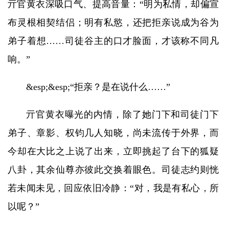
亓官黄衣深吸口气、提高音量：“明为私情，却偏宣
布灵根相契结侣；明有私慾，还把拒亲说成为谷为
弟子着想……司徒谷主的口才脸面，才该称不同凡
响。”
&esp;&esp;“拒亲？是在说什么……”
亓官黄衣曝光的内情，除了她门下和司徒门下
弟子、章影、权钧几人知晓，尚未流传于外界，而
今却在大比之上说了出来，立即挑起了台下的狐疑
八卦，其余仙尊亦彼此交换着眼色。司徒志约则恍
若未闻未见，回应依旧冷静：“对，我是有私心，所
以呢？”