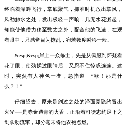
终临着泽畔飞行，掌底聚气，抓准时机放出掌风，
风劲触水之处，发出极轻一声响，几无水花溅起，
却能使他借力移至数丈之外，配合他的飞速，在观
者眼中，只感觉目闪撩乱，宛若数度瞬移一般。
&esp;&esp;岸上一众修士，先是从佩服到怀疑看
花了眼，使劲揉过眼睛后，又忍不住惊叹连连。这
时，突然有人神色一变，急指道：“欸！那是什
么？！”
仔细望去，原来是剑过之处的泽面竟隐约冒出
火光──是赤金透青的火舌，正沿着司徒志约足下之
剑跃动流窜，却分毫未将他衣袍点燃。