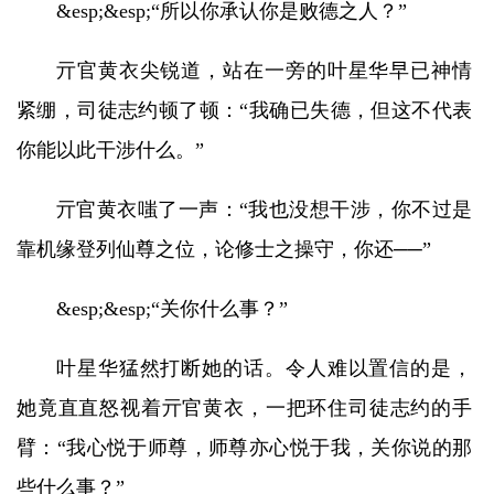
&esp;&esp;“所以你承认你是败德之人？”
亓官黄衣尖锐道，站在一旁的叶星华早已神情
紧绷，司徒志约顿了顿：“我确已失德，但这不代表
你能以此干涉什么。”
亓官黄衣嗤了一声：“我也没想干涉，你不过是
靠机缘登列仙尊之位，论修士之操守，你还──”
&esp;&esp;“关你什么事？”
叶星华猛然打断她的话。令人难以置信的是，
她竟直直怒视着亓官黄衣，一把环住司徒志约的手
臂：“我心悦于师尊，师尊亦心悦于我，关你说的那
些什么事？”