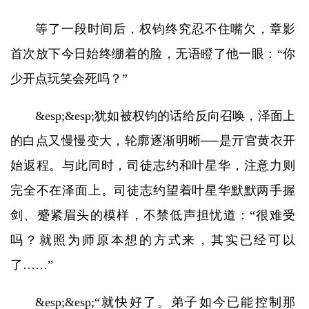
等了一段时间后，权钧终究忍不住嘴欠，章影
首次放下今日始终绷着的脸，无语瞪了他一眼：“你
少开点玩笑会死吗？”
&esp;&esp;犹如被权钧的话给反向召唤，泽面上
的白点又慢慢变大，轮廓逐渐明晰──是亓官黄衣开
始返程。与此同时，司徒志约和叶星华，注意力则
完全不在泽面上。司徒志约望着叶星华默默两手握
剑、蹙紧眉头的模样，不禁低声担忧道：“很难受
吗？就照为师原本想的方式来，其实已经可以
了……”
&esp;&esp;“就快好了。弟子如今已能控制那