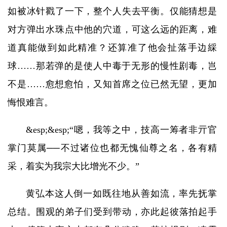
如被冰针戳了一下，整个人失去平衡。仅能猜想是
对方弹出水珠点中他的穴道，可这么远的距离，难
道真能做到如此精准？还算准了他会扯落手边綵
球……那若弹的是使人中毒于无形的慢性剧毒，岂
不是……愈想愈怕，又知首席之位已然无望，更加
悔恨难言。
&esp;&esp;“嗯，我等之中，技高一筹者非亓官
掌门莫属──不过诸位也都无愧仙尊之名，各有精
采，着实为我宗大比增光不少。”
黄弘本这人倒一如既往地从善如流，率先抚掌
总结。围观的弟子们受到带动，亦此起彼落拍起手