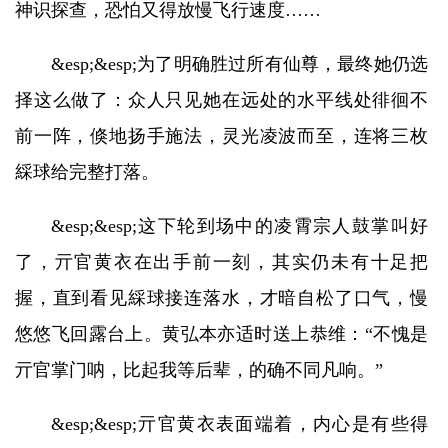
神识探查，恐怕又得放慢飞行速度……
&esp;&esp;为了明确胜过所有仙尊，最终她仍选
择这么做了：众人只见她在远处的水平线处徘徊不
前一阵，倏地扬手施法，灵光凌波而至，连将三枚
綵球给完整打落。
&esp;&esp;这下轮到场中的凌霄宗人鼓掌叫好
了，亓官黄衣在出手前一刻，其实仍未有十足把
握，直到看见綵球接连落水，才暗自松了口气，慢
悠悠飞回露台上。黄弘本亦适时送上恭维：“不愧是
亓官掌门呐，比起我等后辈，的确不同凡响。”
&esp;&esp;亓官黄衣表面端着，内心是有些得