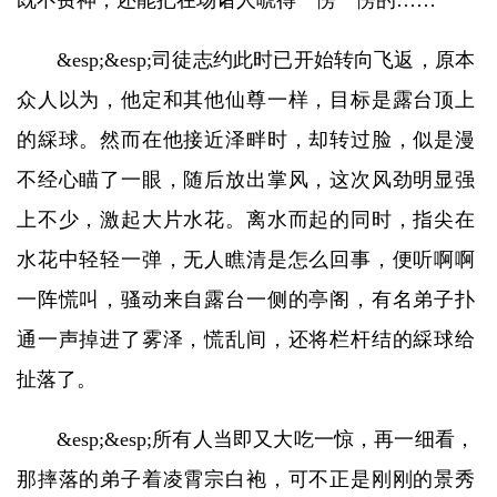
既不费神，还能把在场诸人唬得一愣一愣的……
&esp;&esp;司徒志约此时已开始转向飞返，原本
众人以为，他定和其他仙尊一样，目标是露台顶上
的綵球。然而在他接近泽畔时，却转过脸，似是漫
不经心瞄了一眼，随后放出掌风，这次风劲明显强
上不少，激起大片水花。离水而起的同时，指尖在
水花中轻轻一弹，无人瞧清是怎么回事，便听啊啊
一阵慌叫，骚动来自露台一侧的亭阁，有名弟子扑
通一声掉进了雾泽，慌乱间，还将栏杆结的綵球给
扯落了。
&esp;&esp;所有人当即又大吃一惊，再一细看，
那摔落的弟子着凌霄宗白袍，可不正是刚刚的景秀