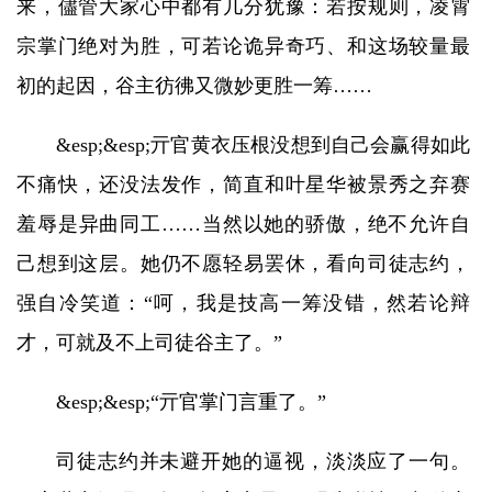
来，儘管大家心中都有几分犹豫：若按规则，凌霄
宗掌门绝对为胜，可若论诡异奇巧、和这场较量最
初的起因，谷主彷彿又微妙更胜一筹……
&esp;&esp;亓官黄衣压根没想到自己会赢得如此
不痛快，还没法发作，简直和叶星华被景秀之弃赛
羞辱是异曲同工……当然以她的骄傲，绝不允许自
己想到这层。她仍不愿轻易罢休，看向司徒志约，
强自冷笑道：“呵，我是技高一筹没错，然若论辩
才，可就及不上司徒谷主了。”
&esp;&esp;“亓官掌门言重了。”
司徒志约并未避开她的逼视，淡淡应了一句。