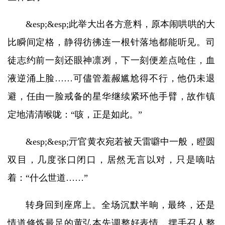
&esp;&esp;此举大出各方意料，原本闹哄哄的大
比瞬间定格，静得彷彿连一根针落地都能听见。司
徒志约前一刻还眼神凛冽，下一刻便差点呛住，血
液逆涌上脸……可儘管羞赧尴尬得不行，他仍未退
避，任由一脸戒备的星华继续紧环他手臂，故作镇
定地清清喉咙：“咳，正是如此。”
&esp;&esp;亓官黄衣宛若被天雷噼中一般，瞪圆
双目，几度张口闭口，居然无言以对，只是嘀咕
着：“什么世道……”
转身回到座席上。全场沉默半晌，最终，还是
情道修炼最足的黄弘本先调整好表情，摆手召人整