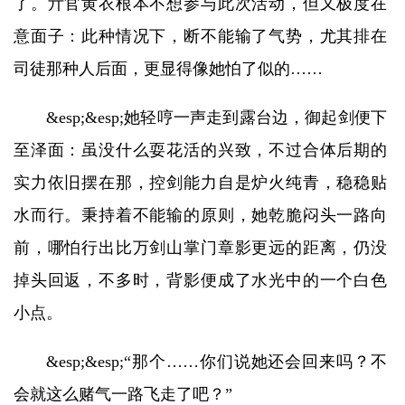
了。亓官黄衣根本不想参与此次活动，但又极度在
意面子：此种情况下，断不能输了气势，尤其排在
司徒那种人后面，更显得像她怕了似的……
&esp;&esp;她轻哼一声走到露台边，御起剑便下
至泽面：虽没什么耍花活的兴致，不过合体后期的
实力依旧摆在那，控剑能力自是炉火纯青，稳稳贴
水而行。秉持着不能输的原则，她乾脆闷头一路向
前，哪怕行出比万剑山掌门章影更远的距离，仍没
掉头回返，不多时，背影便成了水光中的一个白色
小点。
&esp;&esp;“那个……你们说她还会回来吗？不
会就这么赌气一路飞走了吧？”