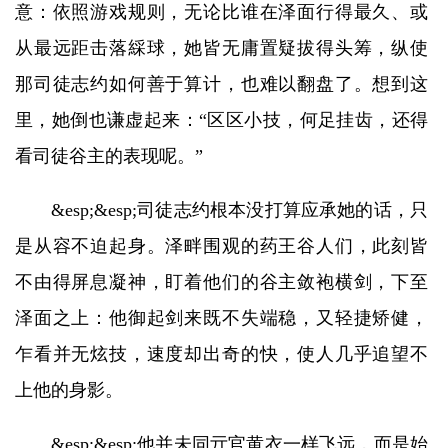
意：依照游戏规则，无论比谁在泽面行得最久、或
从最远距击落綵球，她皆无庸置疑拔得头筹，纵使
那司徒志约如何善于算计，也难以翻盘了。想到这
里，她倒也谦虚起来：“区区小技，何足挂齿，还得
看司徒谷主的表现呢。”
&esp;&esp;司徒志约根本没打算应承她的话，只
是从容不迫起身。泽畔围观的药王谷人们，此刻皆
不由得屏息凝神，盯着他们的谷主敛袍横剑，下至
泽面之上：他御起剑来既不失端稳，又轻捷矫健，
乍看并无炫技，速度却出奇的快，使人几乎追望不
上他的身影。
&esp;&esp;他并未同亓官黄衣一样飞远，而是始