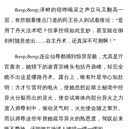
&esp;&esp;泽畔的喧哗喝采之声立马又翻高一
层，有些能看懂点门道的药王谷人则试着推论：“是
用了丹火法术吧？但掌控得如此玄妙，甚至能在御
剑时随意使出……谷主丹术，还真深不可测啊！”
&esp;&esp;连众仙尊都感到惊异至极，尤其是亓
官黄衣，她辖下的凌霄宗峰头包括丹鼎峰，却完全
瞧不出这是哪路丹术。露台上，唯有叶星华心知肚
明：方才引雷符的电火，使她忽想起熔土秘境中经
异火分裂而出的灵火，便尝试将体内部分异火之力
渡入师尊剑中，催动灵气时，火光便会随之窜升。
而以师尊这些年替她疏导异火的熟悉度，驾驭起来