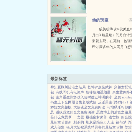
的脸。嗯，阿辞很帅，当
我心里去了。木郁喜...
他的玩臣
貌美听障攻X俊帅直
月白X黎呈瑞）闻月白计
束就去死，在死前，他强
己讨厌多年的人闻月白想
求饶，想折断他一身傲骨
没得逞，黎呈瑞动不动就
婚，这要人怎么搞？...
最新标签
黎知夏顾川陆淮之结局
乾坤碑废柴武神
穿越女配笔
包
有线耳机有电流声
黎铮黎知遥顾曼
余生爱你终
包
主角重生到游戏入侵时建立神明的小
全息 np play
书生上下全两册合售老版武侠
反派男主你好坏1v1
娇短文完整版
大侠魂全文免费阅读
与地狱乐相似的
思
骄纵我宠的全文免费阅读
恶魔博士的后宫之路最
是什么意思啊
一念覺
最强废材师尊
逃亡旅
四合院
最新章节更新
刺杀的
炮灰是绝色万人迷
镜与梦
渐
戏入侵集
银月大陆被系统精灵害的最新章节和
姜棠