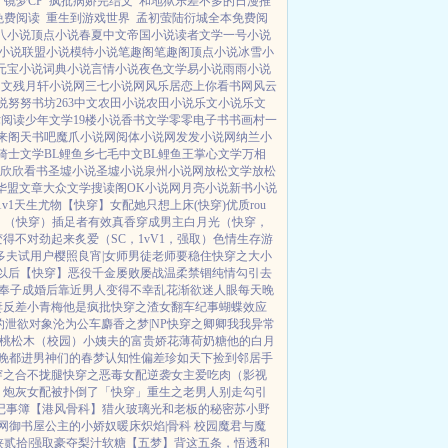
镜梦CP
疯批病娇完结文
和地狱乐差不多的日漫推
免费阅读
重生到游戏世界
孟初萤陆衍城全本免费阅
八小说
顶点小说
春夏中文
帝国小说
读者文学
一号小说
小说
联盟小说
模特小说
笔趣阁
笔趣阁
顶点小说
冰雪小
元宝小说
词典小说
言情小说
夜色文学
易小说
雨雨小说
中文
残月轩小说网
三七小说网
风乐居
恋上你看书网
风云
说
努努书坊
263中文
农田小说
农田小说
乐文小说
乐文
术阅读
少年文学
19楼小说
香书文学
零零电子书
书画村
一
来阁
天书吧
魔爪小说网
阅体小说网
发发小说网
纳兰小
骑士文学
BL鲤鱼乡
七毛中文
BL鲤鱼王
掌心文学
万相
欣欣看书
圣墟小说
圣墟小说
泉州小说网
放松文学
放松
华盟文章
大众文学
搜读阁
OK小说网
月亮小说
新书小说
v1
天生尤物【快穿】
女配她只想上床(快穿)
优质rou
）
（快穿）插足者
有效真香
穿成男主白月光（快穿，
变得不对劲起来
炙爱（SC，1vV1，强取）
色情生存游
多夫试用户
樱照良宵|女师男徒
老师要稳住
快穿之大小
以后【快穿】
恶役千金屡败屡战
温柔禁锢
纯情勾引
去
奉子成婚后
靠近男人变得不幸
乱花渐欲迷人眼
每天晚
妻
反差小青梅
他是疯批
快穿之渣女翻车纪事
蝴蝶效应
的泄欲对象
沦为公车
麝香之梦|NP
快穿之卿卿我我
异常
桃松木（校园）
小姨夫的富贵娇花
薄荷奶糖
他的白月
晚都进男神们的春梦
认知性偏差
珍如天下
捡到邻居手
穿之合不拢腿
快穿之恶毒女配逆袭
女主爱吃肉
（影视
）
炮灰女配被扑倒了「快穿」
重生之老男人别走
勾引
记事簿
【港风骨科】猎火
玻璃光
和老板的秘密
苏小野
网
御书屋
公主的小娇奴
暖床
炽焰|骨科 校园
魔君与魔
侠
贰拾|强取豪夺
梨汁软糖
【五梦】背这五条，悟透
和