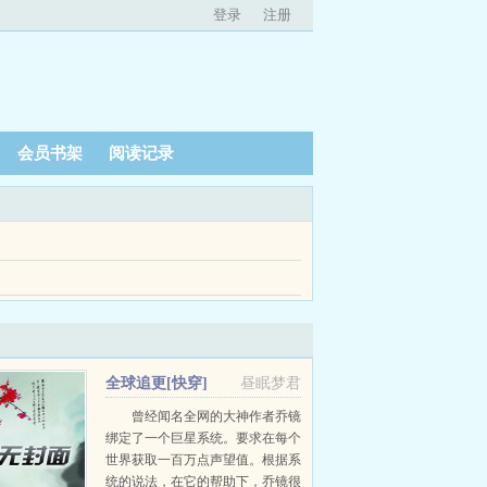
登录
注册
会员书架
阅读记录
。 再醒来，她来到1971年。 亲妈正拿了一打
外省投奔姨妈。姨妈对她的到来欣喜若狂。原来相貌和
全球追更[快穿]
昼眠梦君
曾经闻名全网的大神作者乔镜
绑定了一个巨星系统。要求在每个
世界获取一百万点声望值。根据系
统的说法，在它的帮助下，乔镜很