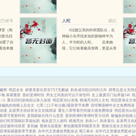
时就帅到
泥巴姥爷
人蛇
黛妃
球受（闻
6沅随父亲的科研团队出，在
划复仇结
神秘小岛寻找未知的新物种半为
制爱了自
人，半为蛇的人蛇。 后来她
看他卑微
现，它们有着极高智商，更是从骨
好吧，都
子里散着占有和掠夺...
跟他求
趣阁
明恋全名
娇妻美妾任君尝TXT无删减
刺杀成功犯法吗判几年
师尊总是太无情是
不晚 慕慕繁星
姜盺棠傅时恒
男女之间真的可以只有性吗
史上最废宗门仙界篇148
我
 r h
重生回到游戏前以身入游戏
明恋星光by淮曳
棋魂亮光同人文包
明恋星海全文
被偏执的他缠上后全文
七零二口子有点癫2最新章节免费
容绾卿裴峥年全文免费阅读
动漫
反派男主你好坏全文在线阅读
重生八零带着空间做大佬免费阅读
明恋星光txt
新章节更新时间
是我娇纵任性什么意思
姜初然傅时寒傅时景大结局
被偏执的他缠
你们吃苦我疯狂享福短剧
炮灰是万人迷吗
棋魂亮光
刺杀1v1
刺杀复仇
反派男主你
冻症被终结前景
姜初婳
赘婿当道最新
黎知夏顾景和顾景关系
赘婿当道全文阅读大
音傅辰砚最新章节更新
在年代文里爆改男配命运 蜀江春水
在年代文里爆改男配命运t