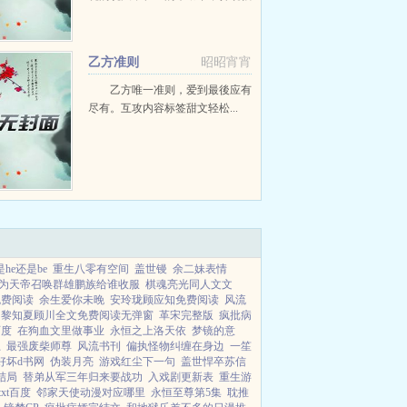
快就会成为本世界家喻户晓享誉全
球的巨星。然而，乔镜看着这些为
了打造巨星而推出的时装...
乙方准则
昭昭宵宵
乙方唯一准则，爱到最後应有
尽有。互攻内容标签甜文轻松...
he还是be
重生八零有空间
盖世镘
余二妹表情
为天帝召唤群雄鹏族给谁收服
棋魂亮光同人文文
免费阅读
余生爱你未晚
安玲珑顾应知免费阅读
风流
黎知夏顾川全文免费阅读无弹窗
革宋完整版
疯批病
百度
在狗血文里做事业
永恒之上洛天依
梦镜的意
上
最强废柴师尊
风流书刊
偏执怪物纠缠在身边
一笙
好坏d书网
伪装月亮
游戏红尘下一句
盖世悍卒苏信
结局
替弟从军三年归来要战功
入戏剧更新表
重生游
xt百度
邻家天使动漫对应哪里
永恒至尊第5集
耽推