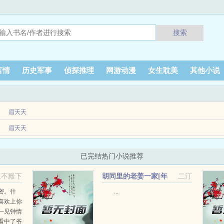
搜索
言情
历史军事
侦探推理
网游动漫
女生耽美
其他小说
眉夭夭
 本书简介 大龄单身女青年谢茉却不过单位老大姐的情面去相亲，路上遭遇车祸
眉夭夭
.
上。再睁眼，竟然穿到七八年，无父无母，还附赠极品亲戚。为了摆脱困境，谢葵远去
已完结热门小说推荐
妈央求她顶...
上不殿下
胡同里的老姜一家[年
二汀
代]+番外
密。什
...
喜欢上你
一见钟情
看中了爷