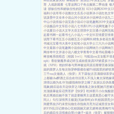
种田农家寡夫郎
林晓陈菲
渐冻症1年演变过程
穿越
荐
入戏剧观看
七零这两口子有点癫第二季动漫
银
读
骄纵任性和娇纵任性的区别
023小说网
263中文
2
福利小说
哥哥小说
雅尔文
瓜瓜小说
寒冰小说
红色文学
说
泼墨中文
全本小说
山河小说
冰冰小说
神话小说
九二
中山小说
倍福小说
宝鼎小说
42小说
笔趣阁
263中文
盗
小说
极品中文
车臣小说
八七书库
UPU小说网
笔趣子小
小说
夏日小说
大文学
大语文
琪琪中文
日通小说网
无线
起看书网
一起看书
七八小说
八一中文
91言情
爱言情
青
说
陛下看书
五五小说都
五五小说网
BL鲤鱼乡
老花生
书城
元宝看书
大美中文
铅笔小说
大学士
三六六小说网
中文
最新小说
笔趣阁小说
你好小说网
纳兰小说网
纳兰
网
传奇中文
并读小说
八楼文学
青青中文
看书站
晨曦小
棒攻略系统
暗恋［校园 1vv1］
与狐说
rou文女配不容
nph）
香欲
魅魔养成记
碎玉成欢
喷泉|高NP
娇柔多汁|1v
戏（NPH）
艳妇怀春
与男神被迫同居后
靡靡宫春深
纵
姐的噩梦人生
每次快穿睁眼都在被PA
校园里的娇软
三千rou文做路人（快穿）
天下谋妆|古言
满级绿茶穿
上都被cha
醉酒之后
合欢功法害人不浅
入禽太深
艳嫁
浪情
以婚为名
AV拍摄指南
快穿之睡了反派以后
伪装
现象|婚后
远在天边
快穿之J液收集之旅
女配她只想被
光
顶级暴徒
应召男菩萨
【快穿】吃掉那只小白兔
酸甜
机后
离婚后她不装了
就是要睡男主
这爱真恶心
极守夫
同人）勾引深情男主
极宠(兄妹骨科)
白羊|校园
漂亮少
闺蜜男友(NP)
末世玩物生存指南
月亮为证
城里侄女和
的YIN乱日记
撩动心弦|校园
她又娇又媚
将就|青梅竹
后的婚后生活
情难自禁|小姨子×姐夫
（快穿）被狠狠