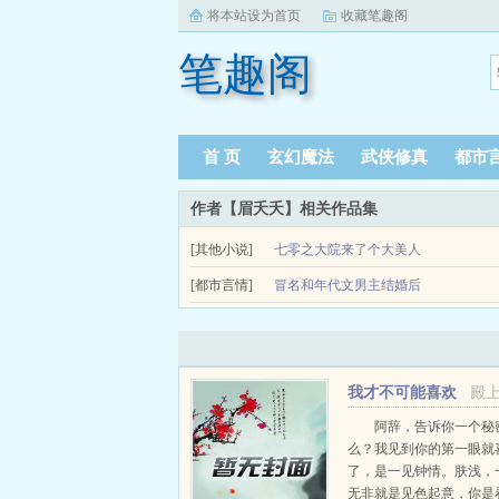
将本站设为首页
收藏笔趣阁
笔趣阁
首 页
玄幻魔法
武侠修真
都市
作者【眉夭夭】相关作品集
[其他小说]
七零之大院来了个大美人
穿越重生七零之大院来了个大美人作者眉夭夭完结
[都市言情]
冒名和年代文男主结婚后
帅气英挺小伙子的照片让她挑选女婿。 「这是卫..
v后日更，不更请假～996社畜谢葵，昏死在工位
她极其相似的表姐跟人私奔去了香江。怕事情败露，姨
我才不可能喜欢
殿
你呢
阿辞，告诉你一个秘
么？我见到你的第一眼就
了，是一见钟情。肤浅，
无非就是见色起意，你是