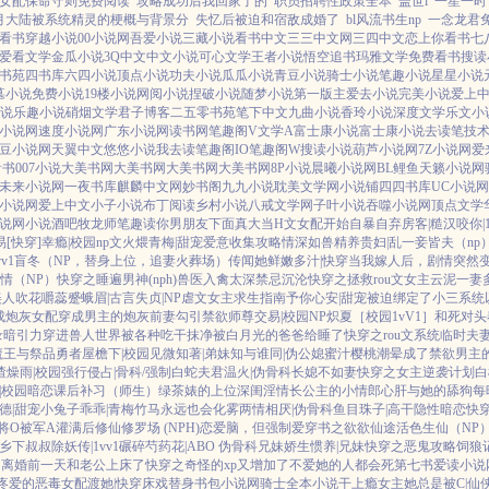
女配保命守则免费阅读
攻略成功后我回家了的
职员招聘性政策全本
盖世i
一笙一时
月大陆被系统精灵的梗概与背景分
失忆后被迫和宿敌成婚了
bl风流书生np
一念龙君
2看书
穿越小说
00小说网
吾爱小说
三藏小说
看书中文
三三中文网
三四中文
恋上你看书
七
爱看文学
金瓜小说
3Q中文
中文小说
可心文学
王者小说
悟空追书
玛雅文学
免费看书
搜读
书苑
四书库
六四小说
顶点小说
功夫小说
瓜瓜小说
青豆小说
骑士小说
笔趣小说
星星小说
墓小说
免费小说
19楼小说
网阅小说
捏破小说
随梦小说
第一版主
爱去小说
完美小说
爱上
说
乐趣小说
硝烟文学
君子博客
二五零书苑
笔下中文
九曲小说
香玲小说
深度文学
乐文小
小说网
速度小说网
广东小说网
读书网
笔趣阁V
文学A
富士康小说
富士康小说
去读笔
技
豆小说网
天翼中文
悠悠小说
我去读
笔趣阁IO
笔趣阁W
搜读小说
葫芦小说网
7Z小说网
爱
看书
007小说
大美书网
大美书网
大美书网
大美书网
8P小说
晨曦小说网
BL鲤鱼
天籁小说网
未来小说网
一夜书库
麒麟中文网
妙书阁
九九小说
耽美文学网
小说铺
四四书库
UC小说网
小说网
爱上中文
小子小说
布丁阅读
乡村小说
八戒文学网
子叶小说
吞噬小说网
顶点文学
说网
小说酒吧
牧龙师
笔趣读
你男朋友下面真大
当H文女配开始自暴自弃
房客|糙汉
咬你|1
易[快穿]
幸瘾|校园np
文火煨青梅|甜宠
爱意收集攻略
情深如兽
精养贵妇|乱
一妾皆夫（np
v1
盲冬（NP，替身上位，追妻火葬场）
传闻她鲜嫩多汁|快穿
当我嫁人后，剧情突然
情（NP）
快穿之睡遍男神(nph)
兽医
入禽太深
禁忌沉沦
快穿之拯救rou文女主
云泥
一妻
美人
吹花嚼蕊
蹙蛾眉|古言
失贞|NP
虐文女主求生指南
予你心安|甜宠
被迫绑定了小三系统
成炮灰女配
穿成男主的炮灰前妻
勾引禁欲师尊
交易|校园NP
炽夏［校园1vV1］
和死对头
录
暗引力
穿进兽人世界被各种吃干抹净
被白月光的爸爸给睡了
快穿之rou文系统
临时夫
魔王与祭品勇者
屋檐下|校园
见微知著|弟妹
知与谁同|伪公媳
蜜汁樱桃
潮晕
成了禁欲男主
渣
燥雨|校园
强行侵占|骨科/强制
白蛇夫君
温火|伪骨科
长媳不如妻
快穿之女主逆袭计划
白
|校园暗恋
课后补习（师生）
绿茶婊的上位
深闺淫情
长公主的小情郎
心肝与她的舔狗
每
德|甜宠
小兔子乖乖|青梅竹马
永远也会化雾
两情相厌|伪骨科
鱼目珠子|高干
隐性暗恋
快
将O被军A灌满后
修仙修罗场 (NPH)
恋爱脑，但强制爱
穿书之欲欲仙途
活色生仙（NP
乡下叔叔
除妖传|1vv1
碾碎芍药花|ABO 伪骨科兄妹
娇生惯养|兄妹
快穿之恶鬼攻略
饲狼
马
离婚前一天和老公上床了
快穿之奇怪的xp又增加了
不爱她的人都会死
第七书
爱读小说
疼爱的恶毒女配
渡她|快穿
床戏替身
书包小说网
骑士全本小说
干上瘾
女主她总是被C|仙