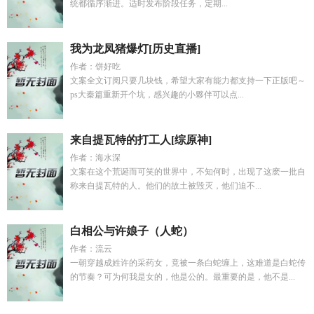
统都循序渐进。适时发布阶段任务，定期...
我为龙凤猪爆灯[历史直播]
作者：饼好吃
文案全文订阅只要几块钱，希望大家有能力都支持一下正版吧～
ps大秦篇重新开个坑，感兴趣的小夥伴可以点...
来自提瓦特的打工人[综原神]
作者：海水深
文案在这个荒诞而可笑的世界中，不知何时，出现了这麽一批自
称来自提瓦特的人。他们的故土被毁灭，他们迫不...
白相公与许娘子（人蛇）
作者：流云
一朝穿越成姓许的采药女，竟被一条白蛇缠上，这难道是白蛇传
的节奏？可为何我是女的，他是公的。最重要的是，他不是...