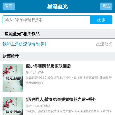
星流盈光
返回
足迹
搜 索
“星流盈光”相关作品
我和主角仇深似海[快穿]
星流盈光
封面推荐
假少爷和阴郁反派联姻后
作者：叶行舟
先婚后爱小甜文咸鱼娇气包假少爷x疯批事业狂真反派1陆南星无
忧无虑地做了二...
(历史同人)被秦始皇赐婚扶苏之后+番外
作者：kono昭财喵
小说简介被秦始皇赐婚扶苏之后作者kono昭财喵文案别人家的系