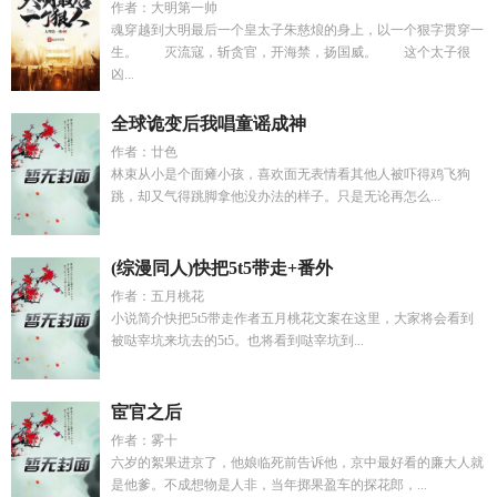
作者：大明第一帅
魂穿越到大明最后一个皇太子朱慈烺的身上，以一个狠字贯穿一
生。 灭流寇，斩贪官，开海禁，扬国威。 这个太子很
凶...
全球诡变后我唱童谣成神
作者：廿色
林束从小是个面瘫小孩，喜欢面无表情看其他人被吓得鸡飞狗
跳，却又气得跳脚拿他没办法的样子。只是无论再怎么...
(综漫同人)快把5t5带走+番外
作者：五月桃花
小说简介快把5t5带走作者五月桃花文案在这里，大家将会看到
被哒宰坑来坑去的5t5。也将看到哒宰坑到...
宦官之后
作者：雾十
六岁的絮果进京了，他娘临死前告诉他，京中最好看的廉大人就
是他爹。不成想物是人非，当年掷果盈车的探花郎，...