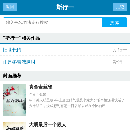
斯行一
返回
足迹
搜 索
“斯行一”相关作品
旧巷长情
斯行一
正是冬雪沸腾时
斯行一
封面推荐
真金金丝雀
作者：张勉一
年下美人明星攻x年上金主帅气强受李家大少爷李恒潇洒快活了
大半辈子，没成想到有朝一日居然会栽在个比自己...
大明最后一个狠人