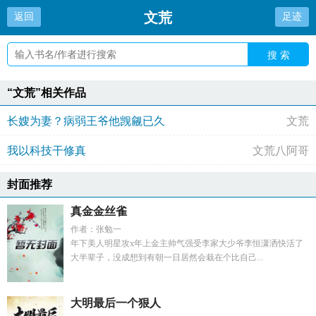
文荒
返回
足迹
搜 索
“文荒”相关作品
长嫂为妻？病弱王爷他觊觎已久
文荒
我以科技干修真
文荒八阿哥
封面推荐
真金金丝雀
作者：张勉一
年下美人明星攻x年上金主帅气强受李家大少爷李恒潇洒快活了
大半辈子，没成想到有朝一日居然会栽在个比自己...
大明最后一个狠人