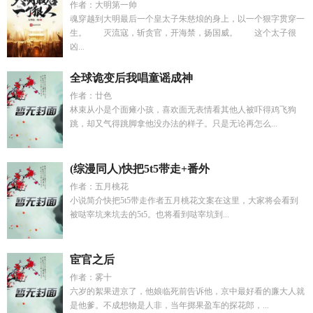
作者：大明第一帅
魂穿越到大明最后一个皇太子朱慈烺的身上，以一个狠字贯穿一
生。 灭流寇，斩贪官，开海禁，扬国威。 这个太子很
凶...
全球诡变后我唱童谣成神
作者：廿色
林束从小是个面瘫小孩，喜欢面无表情看其他人被吓得鸡飞狗
跳，却又气得跳脚拿他没办法的样子。只是无论再怎么...
(综漫同人)快把5t5带走+番外
作者：五月桃花
小说简介快把5t5带走作者五月桃花文案在这里，大家将会看到
被哒宰坑来坑去的5t5。也将看到哒宰坑到...
宦官之后
作者：雾十
六岁的絮果进京了，他娘临死前告诉他，京中最好看的廉大人就
是他爹。不成想物是人非，当年掷果盈车的探花郎，...