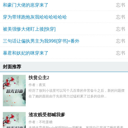
和豪门大佬的崽穿来了
忘书
穿为带球跑炮灰我哈哈哈哈哈哈
忘书
被美强惨大佬盯上後[快穿]
忘书
三句话让偏执男主为我996[穿书]+番外
忘书
暴君和妖妃的咪穿来了
忘书
封面推荐
扶贫公主2
作者：夜笑
经历了放到小说里可以写个几百章的辛苦奋斗之后，新的问题摆
在了她的面前由于先前用力过猛积累了过多的信仰...
渣攻贱受都喊我爹
作者：不吃姜糖
未婚未育母胎solo的明则仙一觉醒来，发现自己穿进了睡前看着