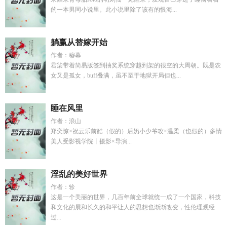
的一本男同小说里。此小说里除了该有的恨海...
躺赢从替嫁开始
作者：穆幕
君柒带着简易版签到抽奖系统穿越到架的很空的大周朝。既是农
女又是孤女，buff叠满，虽不至于地狱开局但也...
睡在风里
作者：浪山
郑奕惊×祝云乐前酷（假的）后奶小少爷攻×温柔（也假的）多情
美人受影视学院丨摄影×导演...
淫乱的美好世界
作者：轸
这是一个美丽的世界，几百年前全球就统一成了一个国家，科技
和文化的展和长久的和平让人的思想也渐渐改变，性伦理观经
过...