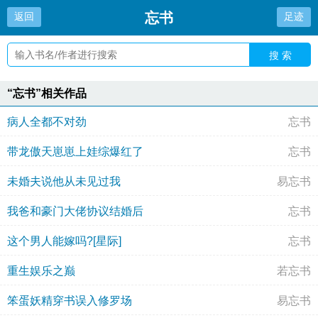
忘书
返回
足迹
搜 索
“忘书”相关作品
病人全都不对劲
忘书
带龙傲天崽崽上娃综爆红了
忘书
未婚夫说他从未见过我
易忘书
我爸和豪门大佬协议结婚后
忘书
这个男人能嫁吗?[星际]
忘书
重生娱乐之巅
若忘书
笨蛋妖精穿书误入修罗场
易忘书