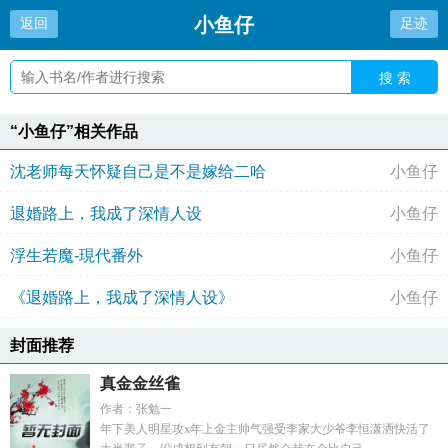
小鱼仔
返回
足迹
搜 索
“小鱼仔”相关作品
沈老师每天怀疑自己是不是嫁给二哈
小鱼仔
退婚路上，我成了深情人设
小鱼仔
浮生若魔-現代番外
小鱼仔
《退婚路上，我成了深情人设》
小鱼仔
封面推荐
真金金丝雀
作者：张勉一
年下美人明星攻x年上金主帅气强受李家大少爷李恒潇洒快活了