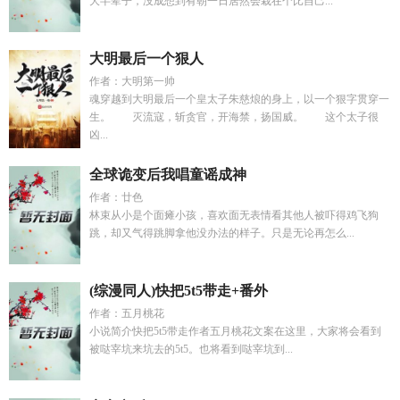
大半辈子，没成想到有朝一日居然会栽在个比自己...
大明最后一个狠人
作者：大明第一帅
魂穿越到大明最后一个皇太子朱慈烺的身上，以一个狠字贯穿一
生。 灭流寇，斩贪官，开海禁，扬国威。 这个太子很
凶...
全球诡变后我唱童谣成神
作者：廿色
林束从小是个面瘫小孩，喜欢面无表情看其他人被吓得鸡飞狗
跳，却又气得跳脚拿他没办法的样子。只是无论再怎么...
(综漫同人)快把5t5带走+番外
作者：五月桃花
小说简介快把5t5带走作者五月桃花文案在这里，大家将会看到
被哒宰坑来坑去的5t5。也将看到哒宰坑到...