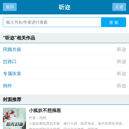
听迩
返回
足迹
搜 索
“听迩”相关作品
同频共振
听迩
岔路口
听迩
专属依靠
听迩
例外
听迩
封面推荐
小狐妖不想揣崽
作者：池翎
小狐妖黎阮渡劫失败，修行大损，险些丧命。族中前辈告诉他，