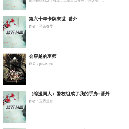
修为折损到这个程度，没法自己修炼，得双修。...
第六十年卡牌末世+番外
作者：平羌春尽
...
会穿越的巫师
作者：powenwu
...
（综漫同人）警校组成了我的手办+番外
作者：玉霄莲台
...