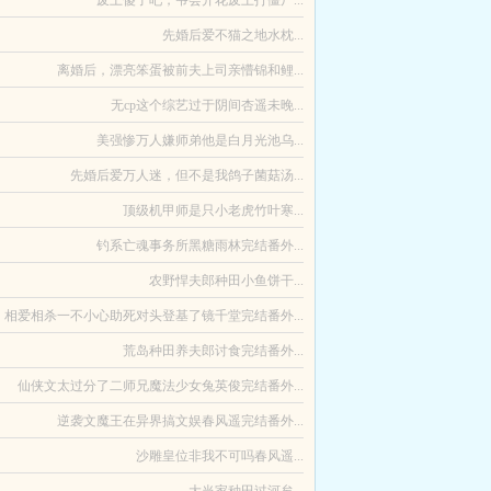
废土傻了吧，爷会开花废土打僵尸...
先婚后爱不猫之地水枕...
离婚后，漂亮笨蛋被前夫上司亲懵锦和鲤...
无cp这个综艺过于阴间杏遥未晚...
美强惨万人嫌师弟他是白月光池乌...
先婚后爱万人迷，但不是我鸽子菌菇汤...
顶级机甲师是只小老虎竹叶寒...
钓系亡魂事务所黑糖雨林完结番外...
农野悍夫郎种田小鱼饼干...
相爱相杀一不小心助死对头登基了镜千堂完结番外...
荒岛种田养夫郎讨食完结番外...
仙侠文太过分了二师兄魔法少女兔英俊完结番外...
逆袭文魔王在异界搞文娱春风遥完结番外...
沙雕皇位非我不可吗春风遥...