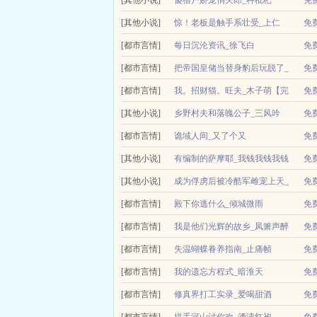
[其他小说]
傻猎户娇宠俏夫郎_种枇杷
免
[其他小说]
惊！老板是触手系壮受_上仁
免
[都市言情]
每日沉沦资讯_徐飞白
免
[都市言情]
把帝国皇储当替身豹后玩脱了_
免
[都市言情]
月照金山
我。招财猫。旺夫_木子萌【完
免
[其他小说]
结+番外】
乡野村夫和落魄公子_三风吟
免
[都市言情]
【完结+番外】
诡域人间_又了个又
免
[其他小说]
有编制的萨摩耶_我钱我钱我钱
免
[其他小说]
呢
成为俘虏后被冷酷军雌宠上天_
免
[都市言情]
芒果妖妖
殿下你逃什么_倾城微雨
免
[都市言情]
我是他们光辉的故乡_凤箫声醉
免
[都市言情]
失温蝴蝶眷养指南_止痛帧
免
[都市言情]
我的遗忘方程式_暗淮天
免
[都市言情]
修真界打工实录_爱喝甜酒
免