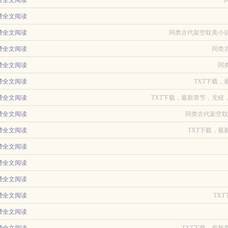
费全文阅读
费全文阅读
费全文阅读
同类古代架空耽美小说
费全文阅读
同类古
费全文阅读
同类
费全文阅读
TXT下载，
费全文阅读
TXT下载，最新章节，无错
费全文阅读
同类古代架空耽
费全文阅读
TXT下载，最
费全文阅读
费全文阅读
费全文阅读
费全文阅读
TXT
费全文阅读