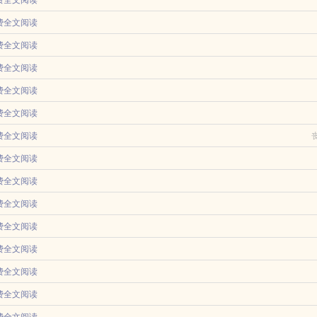
费全文阅读
费全文阅读
费全文阅读
费全文阅读
费全文阅读
费全文阅读
费全文阅读
费全文阅读
费全文阅读
费全文阅读
费全文阅读
费全文阅读
费全文阅读
费全文阅读