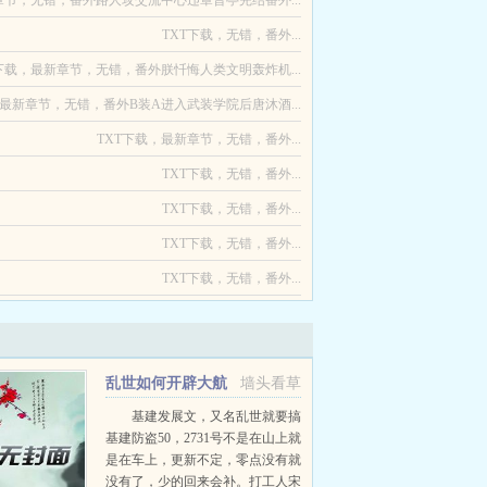
章节，无错，番外路人攻交流中心违章晋亭完结番外...
TXT下载，无错，番外...
下载，最新章节，无错，番外朕忏悔人类文明轰炸机...
，最新章节，无错，番外B装A进入武装学院后唐沐酒...
TXT下载，最新章节，无错，番外...
TXT下载，无错，番外...
TXT下载，无错，番外...
TXT下载，无错，番外...
TXT下载，无错，番外...
乱世如何开辟大航
墙头看草
海（基建）
基建发展文，又名乱世就要搞
基建防盗50，2731号不是在山上就
是在车上，更新不定，零点没有就
没有了，少的回来会补。打工人宋