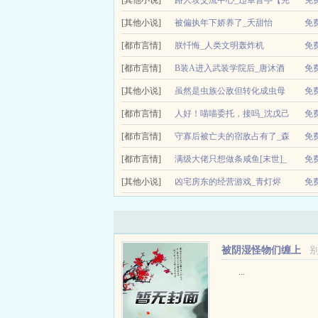
[其他小说]
路人攻交流中心_违章晋亭【完
免
[其他小说]
结+番外】
被偏执年下娇养了_夭甜怡
免
[都市言情]
朕忏悔_人类文明轰炸机
免
[都市言情]
B装A进入武装学院后_唐沐酒
免
[其他小说]
虽然是虫族公敌但转化成虫母
免
[都市言情]
了_不知池
人好！喵喵委托，接吗_沈戊己
免
[都市言情]
守寡后被亡夫的宿敌占有了_森
免
[都市言情]
木666【完结+番外】
满级大佬只想做条咸鱼[末世]_
免
[其他小说]
墨水芯
凶宅房东的经营游戏_青灯烬
免
被阴湿怪物们缠上
的beta[人外]+番外
...