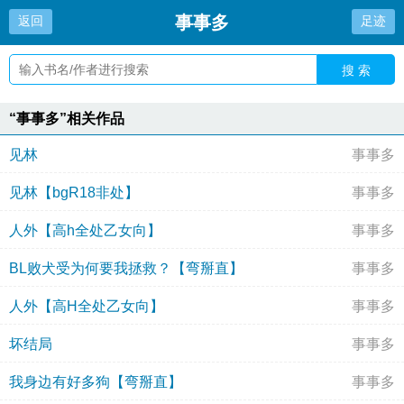
事事多
返回
足迹
搜 索
“事事多”相关作品
见林
事事多
见林【bgR18非处】
事事多
人外【高h全处乙女向】
事事多
BL败犬受为何要我拯救？【弯掰直】
事事多
人外【高H全处乙女向】
事事多
坏结局
事事多
我身边有好多狗【弯掰直】
事事多