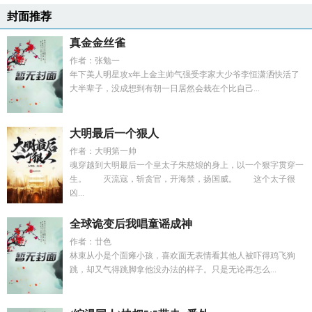
封面推荐
真金金丝雀
作者：张勉一
年下美人明星攻x年上金主帅气强受李家大少爷李恒潇洒快活了
大半辈子，没成想到有朝一日居然会栽在个比自己...
大明最后一个狠人
作者：大明第一帅
魂穿越到大明最后一个皇太子朱慈烺的身上，以一个狠字贯穿一
生。 灭流寇，斩贪官，开海禁，扬国威。 这个太子很
凶...
全球诡变后我唱童谣成神
作者：廿色
林束从小是个面瘫小孩，喜欢面无表情看其他人被吓得鸡飞狗
跳，却又气得跳脚拿他没办法的样子。只是无论再怎么...