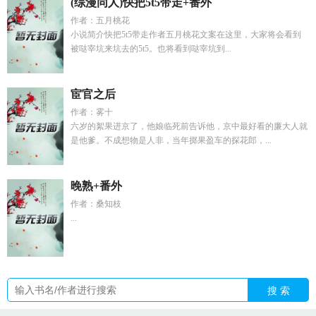
(综漫同人)快把5t5带走+番外
作者：五月桃花
小说简介快把5t5带走作者五月桃花文案在这里，大家将会看到
被哒宰坑来坑去的5t5。也将看到哒宰坑到...
宦官之后
作者：雾十
六岁的絮果进京了，他娘临死前告诉他，京中最好看的廉大人就
是他爹。不成想物是人非，当年掷果盈车的探花郎，...
晚熟+番外
作者：桑知枝
...
搜 索