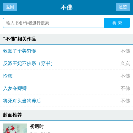
不佛
返回
足迹
搜 索
“不佛”相关作品
救赎了个美穷惨
不佛
反派王妃不佛系（穿书）
久岚
怜慈
不佛
入梦夺卿卿
不佛
将死对头当狗养后
不佛
封面推荐
初遇时