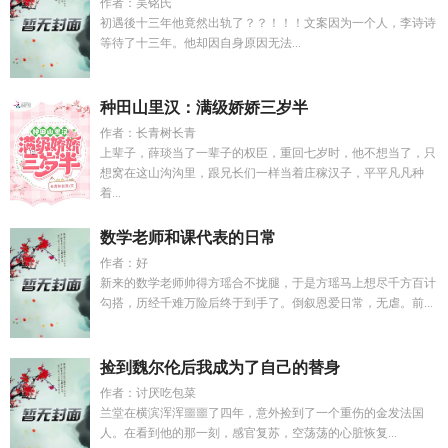
作者：吴铭氏
初遇後十三年他竟然出轨了？？！！！文案因为一个人，李诗诗
等待了十三年。他却因自身原因无法...
种田山里汉：满级娇娇三岁半
作者：长青树长青
上辈子，薛琰当了一辈子的权臣，重回七岁时，他不想当了，只
想窝在这山沟沟里，跟兄长们一样当着庄稼汉子，平平凡凡种
着...
数学老师和课代表的日常
作者：好
新来的数学老师帅得方瑶合不拢腿，于是方瑶马上想尽千方百计
勾搭，历经千难万险后终于到手了。倒叙恩爱日常，无虐。前...
捡到魏尔伦后我成为了自己的替身
作者：讨厌吃包菜
兰堂在横滨浑浑噩噩了四年，意外捡到了一个重伤的金发法国
人。在看到他的那一刻，感官复苏，空荡荡的心脏恢复...