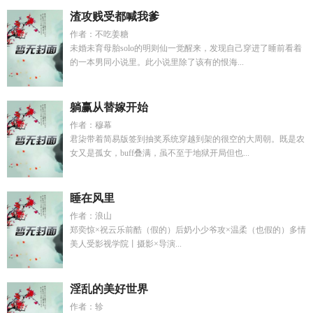
渣攻贱受都喊我爹
作者：不吃姜糖
未婚未育母胎solo的明则仙一觉醒来，发现自己穿进了睡前看着
的一本男同小说里。此小说里除了该有的恨海...
躺赢从替嫁开始
作者：穆幕
君柒带着简易版签到抽奖系统穿越到架的很空的大周朝。既是农
女又是孤女，buff叠满，虽不至于地狱开局但也...
睡在风里
作者：浪山
郑奕惊×祝云乐前酷（假的）后奶小少爷攻×温柔（也假的）多情
美人受影视学院丨摄影×导演...
淫乱的美好世界
作者：轸