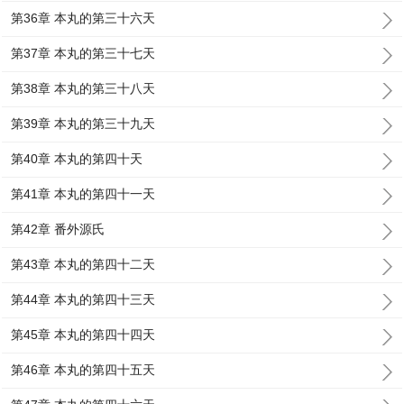
第36章 本丸的第三十六天
第37章 本丸的第三十七天
第38章 本丸的第三十八天
第39章 本丸的第三十九天
第40章 本丸的第四十天
第41章 本丸的第四十一天
第42章 番外源氏
第43章 本丸的第四十二天
第44章 本丸的第四十三天
第45章 本丸的第四十四天
第46章 本丸的第四十五天