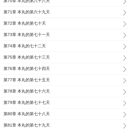
第70章 本丸的第六十八天
第71章 本丸的第六十九天
第72章 本丸的第七十天
第73章 本丸的第七十一天
第74章 本丸的七十二天
第75章 本丸的第七十三天
第76章 本丸的第七十四天
第77章 本丸的第七十五天
第78章 本丸的第七十六天
第79章 本丸的第七十七天
第80章 本丸的第七十八天
第81章 本丸的第七十九天