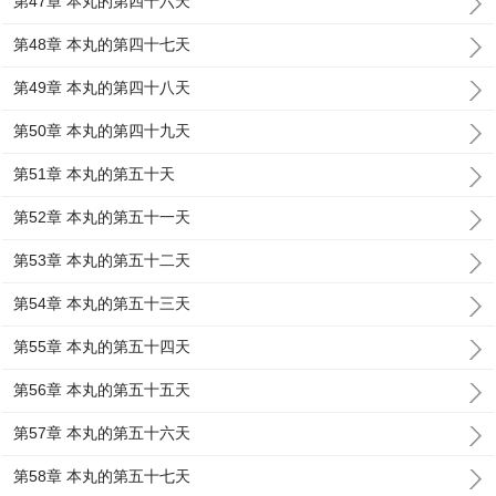
第47章 本丸的第四十六天
第48章 本丸的第四十七天
第49章 本丸的第四十八天
第50章 本丸的第四十九天
第51章 本丸的第五十天
第52章 本丸的第五十一天
第53章 本丸的第五十二天
第54章 本丸的第五十三天
第55章 本丸的第五十四天
第56章 本丸的第五十五天
第57章 本丸的第五十六天
第58章 本丸的第五十七天