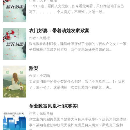
作者：天下一番茄
一个HP迷，看同人文无数，如今看无可看，只好撸起袖子自己
写了。。。。。。个人喜好，不黑谁，文笔一般...
农门娇妻：带着萌娃发家致富
作者：久橙橙
温凰眼看名利双收，睡醒睁眼变成了懦弱的古代农户之女！一家
子都被极品亲戚各种折辱，两个萌崽妹妹更是饿的如...
甜梨
作者：小花喵
文案贺洵眼中的姜小梨她什么都好，除了不喜欢自己。1）我累
了，追不动了。这是他第一次尝到爱而不得的苦，决...
创业致富凤凰社[综英美]
作者：光衍星移
救世主为何跑路美国？禁林为何传来半夜惨叫？超英为何集体搞
事？某知名魔法学校天天被炸究竟是何人所为？斯塔克工业和