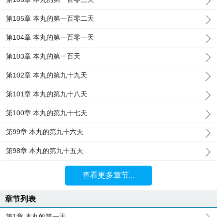
第105章 本丸的第一百零二天
第104章 本丸的第一百零一天
第103章 本丸的第一百天
第102章 本丸的第九十九天
第101章 本丸的第九十八天
第100章 本丸的第九十七天
第99章 本丸的第九十六天
第98章 本丸的第九十五天
查看更多章节...
章节列表
第1章 本丸的第一天