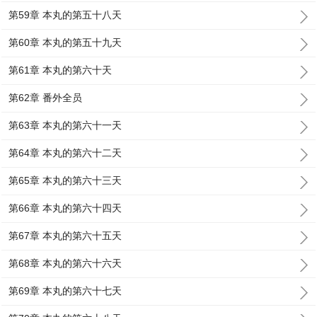
第59章 本丸的第五十八天
第60章 本丸的第五十九天
第61章 本丸的第六十天
第62章 番外全员
第63章 本丸的第六十一天
第64章 本丸的第六十二天
第65章 本丸的第六十三天
第66章 本丸的第六十四天
第67章 本丸的第六十五天
第68章 本丸的第六十六天
第69章 本丸的第六十七天